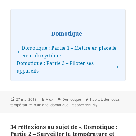
Domotique
Domotique : Partie 1 – Mettre en place le
cœur du système
Domotique : Partie 3 – Piloter ses
appareils
Publié
Auteur
Catégories
Mots-
27 mai 2013
Alex
Domotique
habitat
,
domoticz
,
le
clés
température
,
humidité
,
domotique
,
RaspberryPi
,
diy
34 réflexions au sujet de « Domotique :
Partie 2 – Surveiller la température et