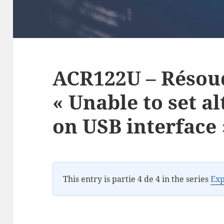
ACR122U – Résoud
« Unable to set al
on USB interface 
This entry is partie 4 de 4 in the series
Exp