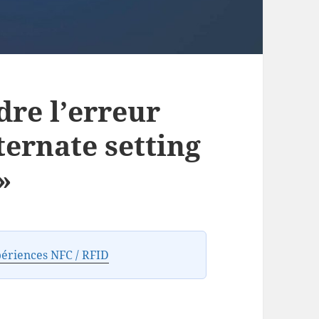
re l’erreur
ternate setting
»
ériences NFC / RFID