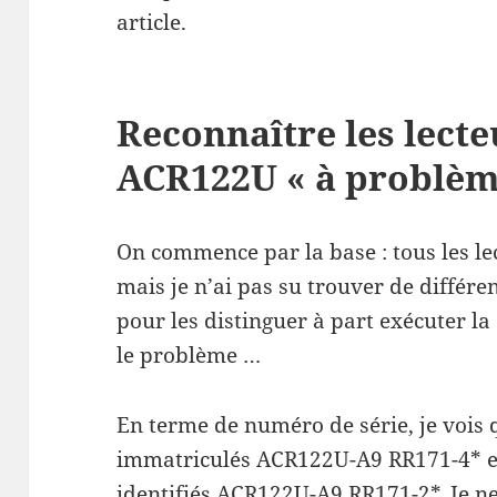
article.
Reconnaître les lect
ACR122U « à problèm
On commence par la base : tous les le
mais je n’ai pas su trouver de différen
pour les distinguer à part exécuter la
le problème …
En terme de numéro de série, je vois q
immatriculés ACR122U-A9 RR171-4* e
identifiés ACR122U-A9 RR171-2*. Je ne