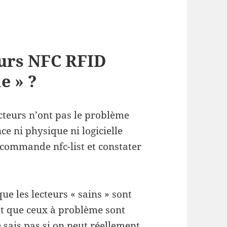
eurs NFC RFID
e » ?
cteurs n’ont pas le problème
ce ni physique ni logicielle
 commande nfc-list et constater
ue les lecteurs « sains » sont
t que ceux à problème sont
 sais pas si on peut réellement