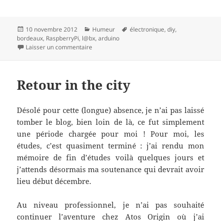
Publié
Catégories
Mots-
10 novembre 2012
Humeur
électronique
,
diy
,
le
clés
bordeaux
,
RaspberryPi
,
l@bx
,
arduino
sur Pas assez près, mais pas trop loin quand
Laisser un commentaire
Retour in the city
Désolé pour cette (longue) absence, je n’ai pas laissé
tomber le blog, bien loin de là, ce fut simplement
une période chargée pour moi ! Pour moi, les
études, c’est quasiment terminé : j’ai rendu mon
mémoire de fin d’études voilà quelques jours et
j’attends désormais ma soutenance qui devrait avoir
lieu début décembre.
Au niveau professionnel, je n’ai pas souhaité
continuer l’aventure chez
Atos Origin
où j’ai