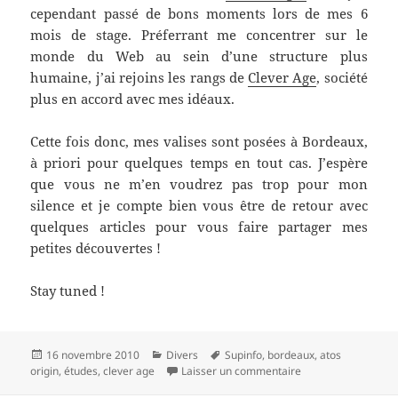
cependant passé de bons moments lors de mes 6
mois de stage. Préferrant me concentrer sur le
monde du Web au sein d’une structure plus
humaine, j’ai rejoins les rangs de
Clever Age
, société
plus en accord avec mes idéaux.
Cette fois donc, mes valises sont posées à Bordeaux,
à priori pour quelques temps en tout cas. J’espère
que vous ne m’en voudrez pas trop pour mon
silence et je compte bien vous être de retour avec
quelques articles pour vous faire partager mes
petites découvertes !
Stay tuned !
Publié
Catégories
Mots-
16 novembre 2010
Divers
Supinfo
,
bordeaux
,
atos
le
clés
sur Retour in the cit
origin
,
études
,
clever age
Laisser un commentaire