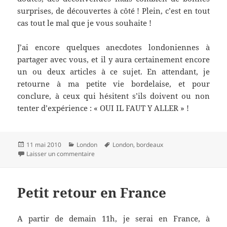
surprises, de découvertes à côté ! Plein, c’est en tout
cas tout le mal que je vous souhaite !
J’ai encore quelques anecdotes londoniennes à
partager avec vous, et il y aura certainement encore
un ou deux articles à ce sujet. En attendant, je
retourne à ma petite vie bordelaise, et pour
conclure, à ceux qui hésitent s’ils doivent ou non
tenter d’expérience : « OUI IL FAUT Y ALLER » !
Publié
Catégories
Mots-
11 mai 2010
London
London
,
bordeaux
le
sur Goodbye London, Bonjour Bordeaux
clés
Laisser un commentaire
Petit retour en France
A partir de demain 11h, je serai en France, à