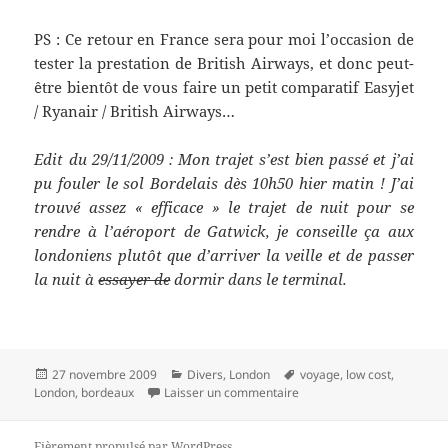
PS : Ce retour en France sera pour moi l’occasion de
tester la prestation de British Airways, et donc peut-
être bientôt de vous faire un petit comparatif Easyjet
/ Ryanair / British Airways…
Edit du 29/11/2009 : Mon trajet s’est bien passé et j’ai
pu fouler le sol Bordelais dès 10h50 hier matin ! J’ai
trouvé assez « efficace » le trajet de nuit pour se
rendre à l’aéroport de Gatwick, je conseille ça aux
londoniens plutôt que d’arriver la veille et de passer
la nuit à
essayer de
dormir dans le terminal.
Publié
Catégories
Mots-
27 novembre 2009
Divers
,
London
voyage
,
low cost
,
le
sur Petit retour en France
clés
London
,
bordeaux
Laisser un commentaire
Fièrement propulsé par WordPress