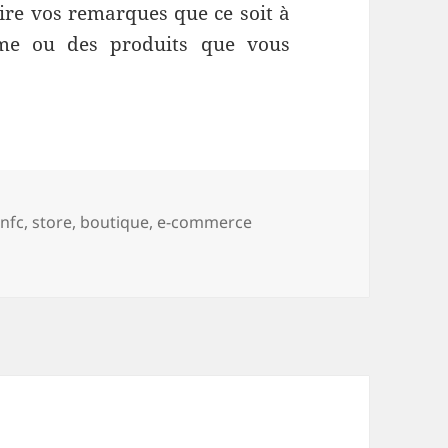
aire vos remarques que ce soit à
ême ou des produits que vous
,
nfc
,
store
,
boutique
,
e-commerce
que de l’Atelier du Geek