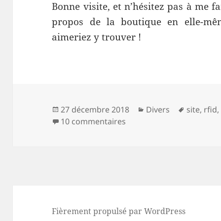
Bonne visite, et n’hésitez pas à me f
propos de la boutique en elle-m
aimeriez y trouver !
Publié
Catégories
Mots-
27 décembre 2018
Divers
site
,
rfid
le
sur Ouverture de la Bouti
clés
10 commentaires
Fièrement propulsé par WordPress