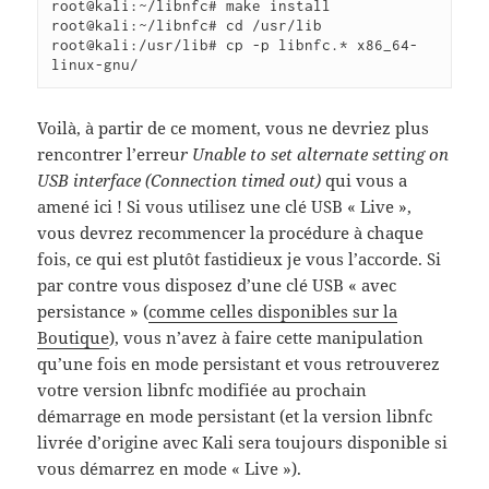
root@kali:~/libnfc# make install

root@kali:~/libnfc# cd /usr/lib

root@kali:/usr/lib# cp -p libnfc.* x86_64-
linux-gnu/ 
Voilà, à partir de ce moment, vous ne devriez plus
rencontrer l’erreu
r Unable to set alternate setting on
USB interface (Connection timed out)
qui vous a
amené ici ! Si vous utilisez une clé USB « Live »,
vous devrez recommencer la procédure à chaque
fois, ce qui est plutôt fastidieux je vous l’accorde. Si
par contre vous disposez d’une clé USB « avec
persistance » (
comme celles disponibles sur la
Boutique
), vous n’avez à faire cette manipulation
qu’une fois en mode persistant et vous retrouverez
votre version libnfc modifiée au prochain
démarrage en mode persistant (et la version libnfc
livrée d’origine avec Kali sera toujours disponible si
vous démarrez en mode « Live »).