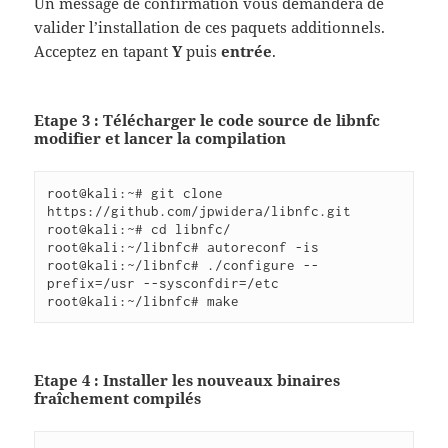
Un message de confirmation vous demandera de
valider l’installation de ces paquets additionnels.
Acceptez en tapant
Y
puis
entrée
.
Etape 3 : Télécharger le code source de libnfc
modifier et lancer la compilation
root@kali:~# git clone 
https://github.com/jpwidera/libnfc.git

root@kali:~# cd libnfc/

root@kali:~/libnfc# autoreconf -is

root@kali:~/libnfc# ./configure --
prefix=/usr --sysconfdir=/etc

root@kali:~/libnfc# make 
Etape 4 : Installer les nouveaux binaires
fraîchement compilés