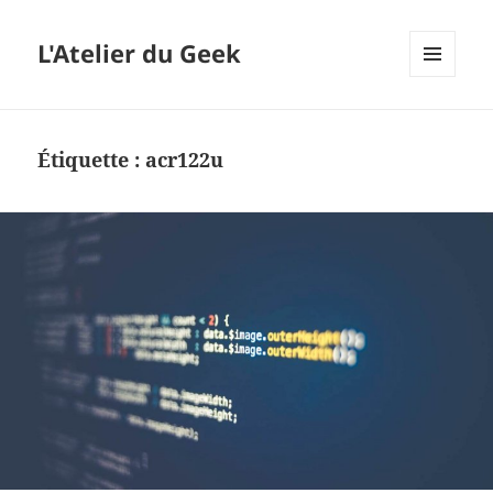
L'Atelier du Geek
MENU
ET
WIDGETS
Étiquette :
acr122u