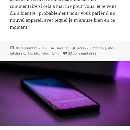
commentaire si cela a marché pour vous, et je vous
dis à bientôt, probablement pour vous parler d’un
nouvel appareil avec lequel je m’amuse bien en ce
moment !
Publié
Catégories
Mots-
30 septembre 2019
Hacking
acr122u
,
nfc-tools
,
nfc-
le
clés
sur ACR122U – Résoud
mfclassic
,
rfid
,
nfc
,
mfoc
,
libnfc
33 commentaires