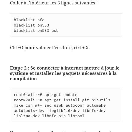
Coller à l’intérieur les 3 lignes suivantes :
blacklist nfc

blacklist pn533

blacklist pn533_usb
Ctrl+O pour valider l’écriture, ctrl + X
Etape 2 : Se connecter à internet mettre à jour le
système et installer les paquets nécessaires à la
compilation
root@kali:~# apt-get update

root@kali:~# apt-get install git binutils 
make csh g++ sed gawk autoconf automake 
autotools-dev libglib2.0-dev libnfc-dev 
liblzma-dev libnfc-bin libtool 