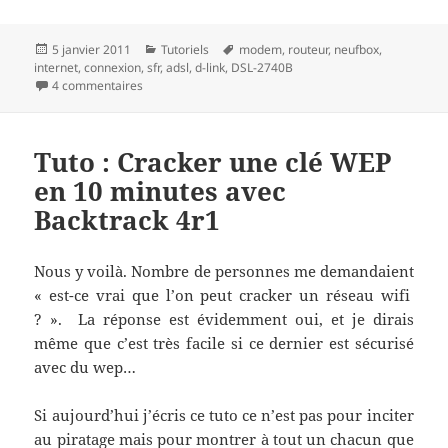
Publié
Catégories
Mots-
5 janvier 2011
Tutoriels
modem
,
routeur
,
neufbox
,
le
clés
internet
,
connexion
,
sfr
,
adsl
,
d-link
,
DSL-2740B
sur Paramètrer un modem routeur ADSL sur une ligne
4 commentaires
Tuto : Cracker une clé WEP
en 10 minutes avec
Backtrack 4r1
Nous y voilà. Nombre de personnes me demandaient
« est-ce vrai que l’on peut cracker un réseau wifi
? ». La réponse est évidemment oui, et je dirais
même que c’est très facile si ce dernier est sécurisé
avec du wep…
Si aujourd’hui j’écris ce tuto ce n’est pas pour inciter
au piratage mais pour montrer à tout un chacun que