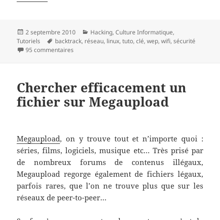
Publié
Catégories
2 septembre 2010
Hacking
,
Culture Informatique
,
le
Mots-
Tutoriels
backtrack
,
réseau
,
linux
,
tuto
,
clé
,
wep
,
wifi
,
sécurité
clés
sur Tuto : Cracker une clé WEP en 10 minutes avec Ba
95 commentaires
Chercher efficacement un
fichier sur Megaupload
Megaupload
, on y trouve tout et n’importe quoi :
séries, films, logiciels, musique etc… Très prisé par
de nombreux forums de contenus illégaux,
Megaupload regorge également de fichiers légaux,
parfois rares, que l’on ne trouve plus que sur les
réseaux de peer-to-peer…