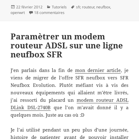
Publié
Catégories
Mots-
22 février 2012
Tutoriels
sfr
,
routeur
,
neufbox
,
le
sur Transformez votre Neufbox4 en mini s
clés
openwrt
18 commentaires
Paramètrer un modem
routeur ADSL sur une ligne
neufbox SFR
J’en parlais dans la fin de
mon dernier article
, je
viens de migrer de l’offre SFR neufbox vers SFR
Neufbox Evolution. Plutôt méfiant vis à vis des
nouveaux équipements qui allaient m’être livrés,
j’ai ressorti du placard un
modem routeur ADSL
DLink DSL-2740B
que l’on m’avait donné il y a
quelques mois. Juste au cas où :D
Je l’ai utilisé pendant un peu plus d’une journée,
histoire de patienter avant de pouvoir installer