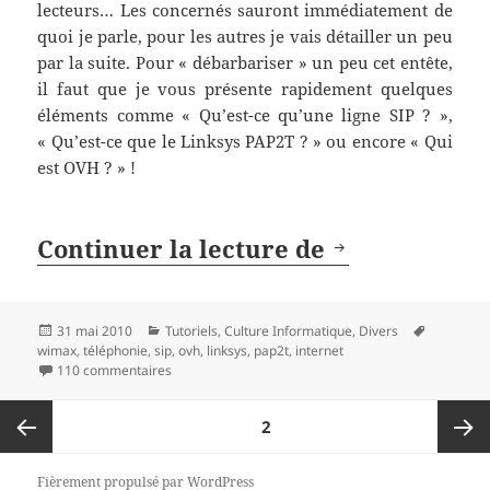
lecteurs… Les concernés sauront immédiatement de
quoi je parle, pour les autres je vais détailler un peu
par la suite. Pour « débarbariser » un peu cet entête,
il faut que je vous présente rapidement quelques
éléments comme « Qu’est-ce qu’une ligne SIP ? »,
« Qu’est-ce que le Linksys PAP2T ? » ou encore « Qui
est OVH ? » !
Tuto : Confi
Continuer la lecture de
Publié
Catégories
Mots-
31 mai 2010
Tutoriels
,
Culture Informatique
,
Divers
le
clés
wimax
,
téléphonie
,
sip
,
ovh
,
linksys
,
pap2t
,
internet
sur Tuto : Configurer l’adaptateur Linksys PAP2T po
110 commentaires
Pagination
PAGE
2
des
publications
Page
Page
Fièrement propulsé par WordPress