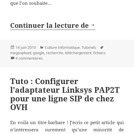
que l’on souhaite…
Chercher eff
Continuer la lecture de
Publié
Catégories
Mots-
14 juin 2010
Culture Informatique
,
Tutoriels
le
clés
megaupload
,
google
,
recherche
,
téléchargement
,
fichiers
sur Chercher efficacement un fichier sur Megaupload
4 commentaires
Tuto : Configurer
l’adaptateur Linksys PAP2T
pour une ligne SIP de chez
OVH
En voilà un titre barbare ! J’écris ce petit article qui
n’intéressera surement qu’une minorité de