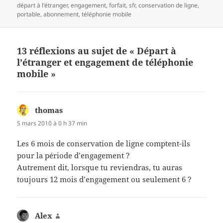
le
clés
départ à l'étranger
,
engagement
,
forfait
,
sfr
,
conservation de ligne
,
portable
,
abonnement
,
téléphonie mobile
13 réflexions au sujet de « Départ à
l’étranger et engagement de téléphonie
mobile »
thomas
dit :
5 mars 2010 à 0 h 37 min
Les 6 mois de conservation de ligne comptent-ils
pour la période d’engagement ?
Autrement dit, lorsque tu reviendras, tu auras
toujours 12 mois d’engagement ou seulement 6 ?
Alex
dit :