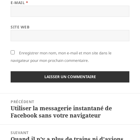
E-MAIL
*
SITE WEB
Enregistrer mon nom, mon e-mail et mon site dans le
navigateur pour mon prochain commentaire.
Navigation
PRÉCÉDENT
de
Utiliser la messagerie instantané de
Article
l’article
Facebook sans votre navigateur
précédent :
SUIVANT
Quand il n’y a plus de trains ni d’avions,
Article