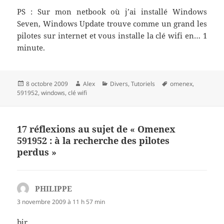
PS : Sur mon netbook où j’ai installé Windows
Seven, Windows Update trouve comme un grand les
pilotes sur internet et vous installe la clé wifi en… 1
minute.
Publié
Auteur
Catégories
Mots-
8 octobre 2009
Alex
Divers
,
Tutoriels
omenex
,
le
clés
591952
,
windows
,
clé wifi
17 réflexions au sujet de « Omenex
591952 : à la recherche des pilotes
perdus »
PHILIPPE
dit :
3 novembre 2009 à 11 h 57 min
bjr,