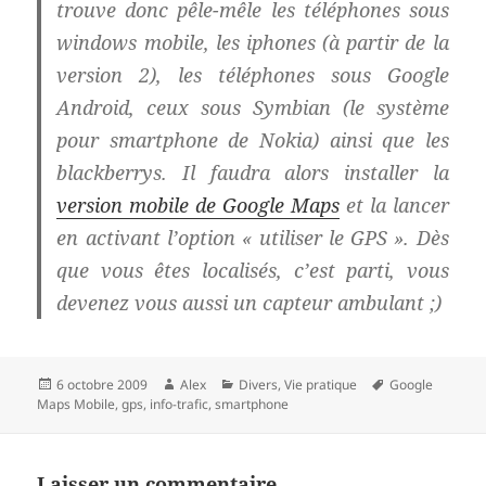
trouve donc pêle-mêle les téléphones sous
windows mobile, les iphones (à partir de la
version 2), les téléphones sous Google
Android, ceux sous Symbian (le système
pour smartphone de Nokia) ainsi que les
blackberrys. Il faudra alors installer la
version mobile de Google Maps
et la lancer
en activant l’option « utiliser le GPS ». Dès
que vous êtes localisés, c’est parti, vous
devenez vous aussi un capteur ambulant ;)
Publié
Auteur
Catégories
Mots-
6 octobre 2009
Alex
Divers
,
Vie pratique
Google
le
clés
Maps Mobile
,
gps
,
info-trafic
,
smartphone
Laisser un commentaire