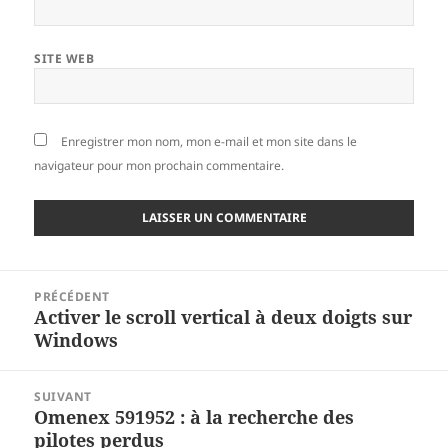
SITE WEB
Enregistrer mon nom, mon e-mail et mon site dans le
navigateur pour mon prochain commentaire.
Navigation
PRÉCÉDENT
de
Activer le scroll vertical à deux doigts sur
Article
l’article
Windows
précédent :
SUIVANT
Omenex 591952 : à la recherche des
Article
pilotes perdus
suivant :