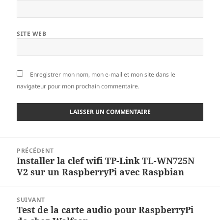
SITE WEB
Enregistrer mon nom, mon e-mail et mon site dans le
navigateur pour mon prochain commentaire.
Navigation
PRÉCÉDENT
de
Installer la clef wifi TP-Link TL-WN725N
Article
l’article
V2 sur un RaspberryPi avec Raspbian
précédent :
SUIVANT
Test de la carte audio pour RaspberryPi
Article