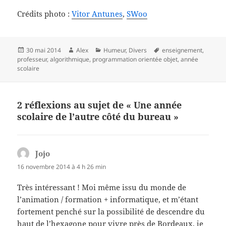
Crédits photo :
Vitor Antunes
,
SWoo
Publié
Auteur
Catégories
Mots-
30 mai 2014
Alex
Humeur
,
Divers
enseignement
,
le
clés
professeur
,
algorithmique
,
programmation orientée objet
,
année
scolaire
2 réflexions au sujet de « Une année
scolaire de l’autre côté du bureau »
Jojo
dit :
16 novembre 2014 à 4 h 26 min
Très intéressant ! Moi même issu du monde de
l’animation / formation + informatique, et m’étant
fortement penché sur la possibilité de descendre du
haut de l’hexagone pour vivre près de Bordeaux, je