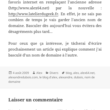
favoris internet en remplaçant l’ancienne adresse
(http://www.alex64.net) par la nouvelle :
http://www.latelierdugeek.fr
. En effet, je ne sais pas
combien de temps je vais garder l’ancien nom de
domaine. Basculer dès aujourd’hui vous évitera des
désagréments plus tard…
Pour ceux que ça intéresse, je tâcherai d’écrire
prochainement un article qui explique comment j’ai
basculé d’un nom de domaine à l’autre.
Publié
Auteur
Catégories
Mots-
4 août 2009
Alex
Divers
blog
,
alex
,
alex64.net
,
le
clés
alexandredubois.com
,
le blog d'alex
,
alexandre
,
dubois
,
nom de
domaine
Laisser un commentaire