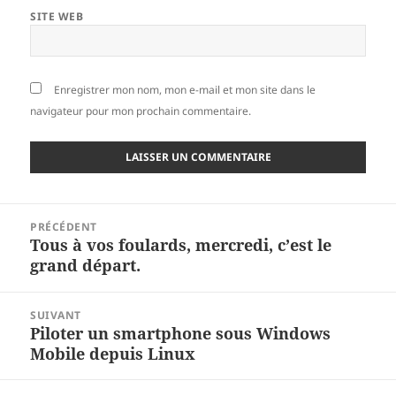
SITE WEB
Enregistrer mon nom, mon e-mail et mon site dans le
navigateur pour mon prochain commentaire.
Navigation
PRÉCÉDENT
de
Tous à vos foulards, mercredi, c’est le
Article
l’article
grand départ.
précédent :
SUIVANT
Piloter un smartphone sous Windows
Article
Mobile depuis Linux
suivant :