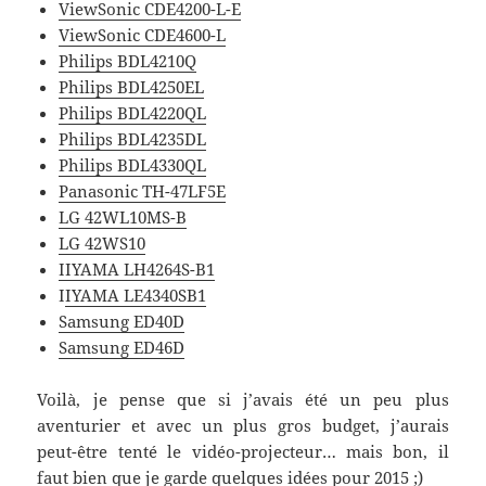
ViewSonic CDE4200-L-E
ViewSonic CDE4600-L
Philips BDL4210Q
Philips BDL4250EL
Philips BDL4220QL
Philips BDL4235DL
Philips BDL4330QL
Panasonic TH-47LF5E
LG 42WL10MS-B
LG 42WS10
IIYAMA LH4264S-B1
I
IYAMA LE4340SB1
Samsung ED40D
Samsung ED46D
Voilà, je pense que si j’avais été un peu plus
aventurier et avec un plus gros budget, j’aurais
peut-être tenté le vidéo-projecteur… mais bon, il
faut bien que je garde quelques idées pour 2015 ;)