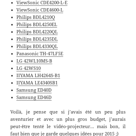
ViewSonic CDE4200-L-E
ViewSonic CDE4600-L
Philips BDL4210Q
Philips BDL4250EL
Philips BDL4220QL
Philips BDL4235DL
Philips BDL4330QL
Panasonic TH-47LF5E
LG 42WL10MS-B
LG 42WS10
IIYAMA LH4264S-B1
I
IYAMA LE4340SB1
Samsung ED40D
Samsung ED46D
Voilà, je pense que si j’avais été un peu plus
aventurier et avec un plus gros budget, j’aurais
peut-être tenté le vidéo-projecteur… mais bon, il
faut bien que je garde quelques idées pour 2015 ;)