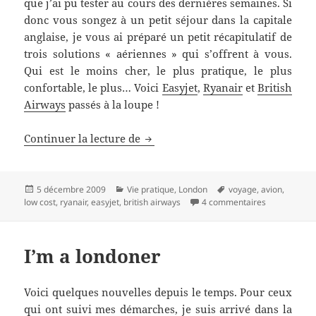
que j’ai pu tester au cours des dernières semaines. Si
donc vous songez à un petit séjour dans la capitale
anglaise, je vous ai préparé un petit récapitulatif de
trois solutions « aériennes » qui s’offrent à vous.
Qui est le moins cher, le plus pratique, le plus
confortable, le plus… Voici
Easyjet
,
Ryanair
et
British
Airways
passés à la loupe !
British Airways, Ryanair, Easyjet
Continuer la lecture de
Publié
Catégories
Mots-
5 décembre 2009
Vie pratique
,
London
voyage
,
avion
,
le
clés
sur British A
low cost
,
ryanair
,
easyjet
,
british airways
4 commentaires
I’m a londoner
Voici quelques nouvelles depuis le temps. Pour ceux
qui ont suivi mes démarches, je suis arrivé dans la