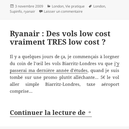
Publié
Catégories
Mots-
3 novembre 2009
London
,
Vie pratique
London
,
le
sur I’m a londoner
clés
Supinfo
,
ryanair
Laisser un commentaire
Ryanair : Des vols low cost
vraiment TRES low cost ?
Il y a quelques jours de ça, je commençais à lorgner
du coin de l’œil les vols Biarritz-Londres vu que j
‘y
passerai ma dernière année d’études
, quand je suis
tombé sur une promo plutôt alléchante… 5€ le vol
aller simple Biarritz-Londres, taxe aéroport
comprise…
Ryanair : De
Continuer la lecture de