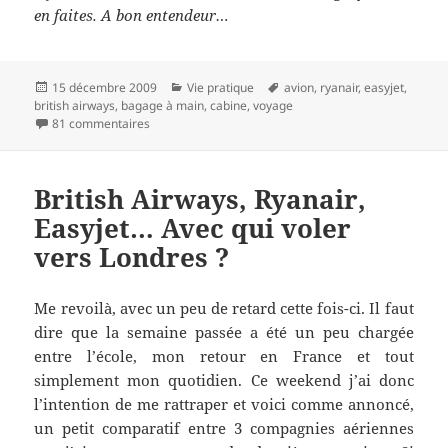
en faites. A bon entendeur…
Publié
Catégories
Mots-
15 décembre 2009
Vie pratique
avion
,
ryanair
,
easyjet
,
le
clés
british airways
,
bagage à main
,
cabine
,
voyage
sur Avion : ce que vous avez le droit d’emmener en ca
81 commentaires
British Airways, Ryanair,
Easyjet… Avec qui voler
vers Londres ?
Me revoilà, avec un peu de retard cette fois-ci. Il faut
dire que la semaine passée a été un peu chargée
entre l’école, mon retour en France et tout
simplement mon quotidien. Ce weekend j’ai donc
l’intention de me rattraper et voici comme annoncé,
un petit comparatif entre 3 compagnies aériennes