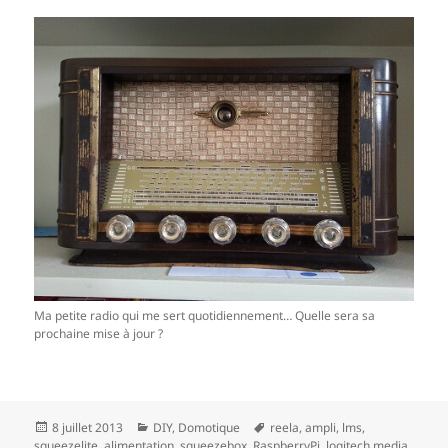
Ma petite radio qui me sert quotidiennement… Quelle sera sa
prochaine mise à jour ?
Publié
Catégories
Mots-
8 juillet 2013
DIY
,
Domotique
reela
,
ampli
,
lms
,
le
clés
squeezelite
,
alimentation
,
squeezebox
,
RaspberryPi
,
logitech media