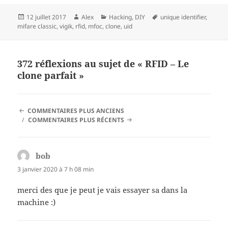
Publié
Auteur
Catégories
Mots-
12 juillet 2017
Alex
Hacking
,
DIY
unique identifier
,
le
clés
mifare classic
,
vigik
,
rfid
,
mfoc
,
clone
,
uid
372 réflexions au sujet de « RFID – Le
clone parfait »
NAVIGATION
COMMENTAIRES PLUS ANCIENS
DES
COMMENTAIRES PLUS RÉCENTS
COMMENTAIRES
bob
dit :
3 janvier 2020 à 7 h 08 min
merci des que je peut je vais essayer sa dans la
machine :)