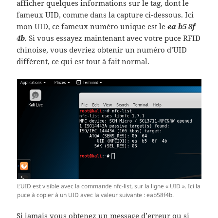
afficher quelques informations sur le tag, dont le
fameux UID, comme dans la capture ci-dessous. Ici
mon UID, ce fameux numéro unique est le
ea b5 8f
4b
. Si vous essayez maintenant avec votre puce RFID
chinoise, vous devriez obtenir un numéro d’UID
différent, ce qui est tout à fait normal.
L’UID est visible avec la commande nfc-list, sur la ligne « UID ». Ici la
puce à copier à un UID avec la valeur suivante : eab58f4b.
Si jamais vous obtenez un message d’erreur ou si