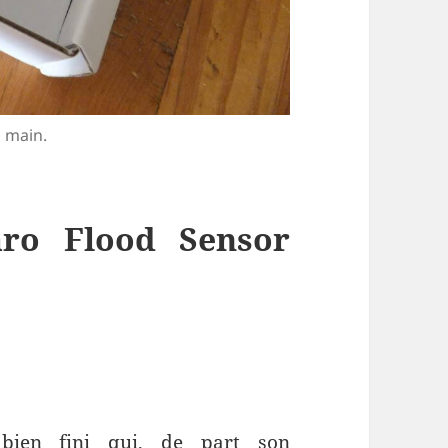
a main.
aro Flood Sensor
 bien fini qui, de part son